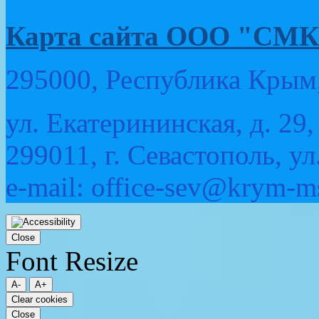
Карта сайта ООО "
295000, Республика Крым,
ул. Екатерининская, д. 29,
299011, г. Севастополь, ул
e-mail: office-sev@krym-m
Прокрутка
вверх
Close
Font Resize
A-
A+
Clear cookies
Close