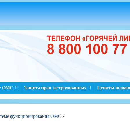
ме ОМС
Защита прав застрахованных
Пункты выдачи
о теме функционирования ОМС
»