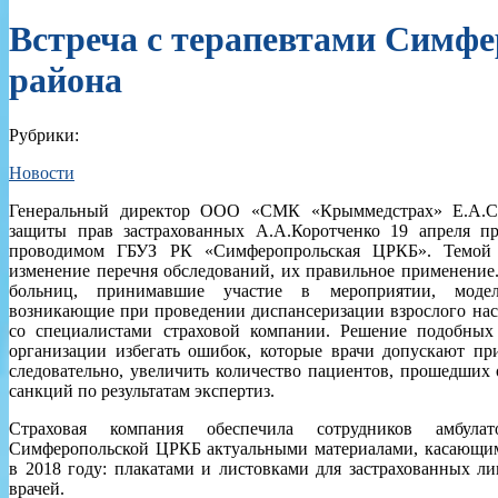
Встреча с терапевтами Симфе
района
Рубрики:
Новости
Генеральный директор ООО «СМК «Крыммедстрах» Е.А.Си
защиты прав застрахованных А.А.Коротченко 19 апреля пр
проводимом ГБУЗ РК «Симферопрольская ЦРКБ». Темой в
изменение перечня обследований, их правильное применение
больниц, принимавшие участие в мероприятии, модел
возникающие при проведении диспансеризации взрослого нас
со специалистами страховой компании. Решение подобных
организации избегать ошибок, которые врачи допускают пр
следовательно, увеличить количество пациентов, прошедших
санкций по результатам экспертиз.
Страховая компания обеспечила сотрудников амбул
Симферопольской ЦРКБ актуальными материалами, касающим
в 2018 году: плакатами и листовками для застрахованных л
врачей.