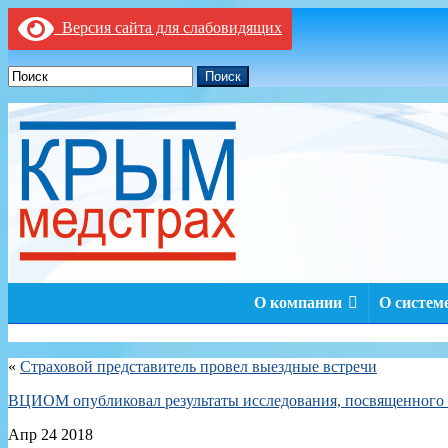
Версия сайта для слабовидящих
Поиск
О компании
О систе
«
Страховой представитель провел выездные встречи
ВЦИОМ опубликовал результаты исследования, посвященног
Апр
24
2018