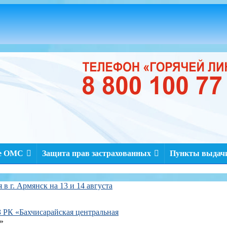
ме ОМС
Защита прав застрахованных
Пункты выдачи
в г. Армянск на 13 и 14 августа
 РК «Бахчисарайская центральная
»