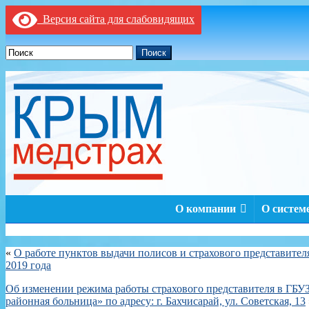
Версия сайта для слабовидящих
Поиск
О компании
О систе
«
О работе пунктов выдачи полисов и страхового представителя 
2019 года
Об изменении режима работы страхового представителя в ГБУЗ
районная больница» по адресу: г. Бахчисарай, ул. Советская, 13