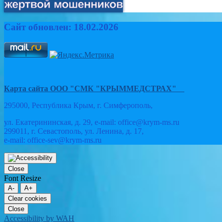
Сайт обновлен: 18.02.2026
Карта сайта ООО "СМК "КРЫММЕДСТРАХ"
295000, Республика Крым, г. Симферополь,
ул. Екатерининская, д. 29, e-mail: office@krym-ms.ru
299011, г. Севастополь, ул. Ленина, д. 17,
e-mail: office-sev@krym-ms.ru
Прокрутка
вверх
Close
Font Resize
A-
A+
Clear cookies
Close
Accessibility by WAH