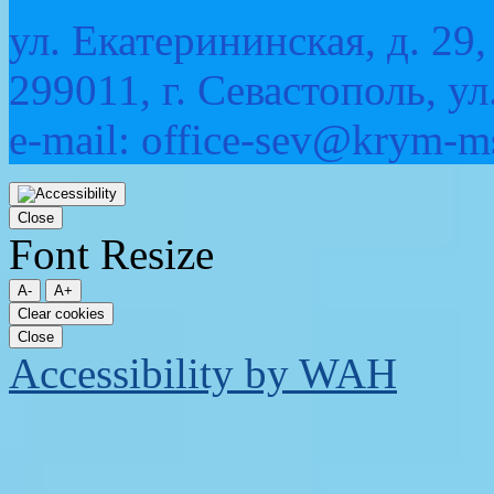
ул. Екатерининская, д. 29,
299011, г. Севастополь, ул
e-mail: office-sev@krym-m
Прокрутка
вверх
Close
Font Resize
A-
A+
Clear cookies
Close
Accessibility by WAH