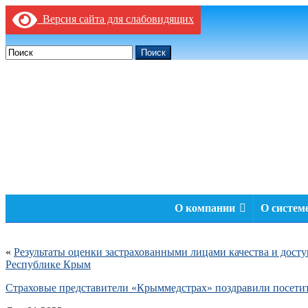
Версия сайта для слабовидящих
Поиск
О компании
О систе
«
Результаты оценки застрахованными лицами качества и дос
Республике Крым
Страховые представители «Крыммедстрах» поздравили посети