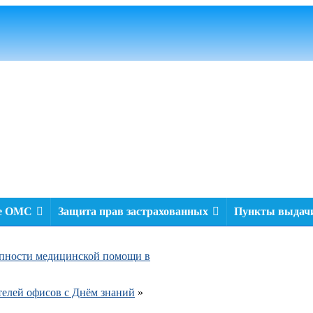
ме ОМС
Защита прав застрахованных
Пункты выдачи
тупности медицинской помощи в
телей офисов с Днём знаний
»