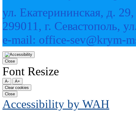
ул. Екатерининская, д. 29,
299011, г. Севастополь, ул
e-mail: office-sev@krym-m
Прокрутка
вверх
Close
Font Resize
A-
A+
Clear cookies
Close
Accessibility by WAH