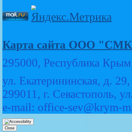
Карта сайта ООО "
295000, Республика Крым,
ул. Екатерининская, д. 29,
299011, г. Севастополь, ул
e-mail: office-sev@krym-m
Прокрутка
вверх
Close