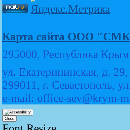
Карта сайта ООО "
295000, Республика Крым,
ул. Екатерининская, д. 29,
299011, г. Севастополь, ул
e-mail: office-sev@krym-m
Прокрутка
вверх
Close
Font Resize